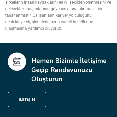
şirketlerin insan kaynaklarını en iyi şekilde yönetmesini ve
gelecekteki başarılarının güvence altına alınması için
tasarlanmıştır. Çalışanların kariyer yolculuğunu
destekleyerek, şirketlerin uzun vadeli hedeflerine
ulaşmasına yardımcı oluyoruz.
Hemen Bizimle İletişime
Geçip Randevunuzu
Oluşturun
İLETIŞIM